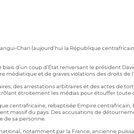
ngui-Chari (aujourd’hui la République centrafricain
 biais d’un coup d’État renversant le président David
re médiatique et de graves violations des droits de
s, des arrestations arbitraires et des actes de tor
trôlant étroitement les médias pour étouffer toute 
e centrafricaine, rebaptisée Empire centrafricain,
ment massif du pays. Des accusations de détourne
e de sa personne.
rnational, notamment par la France, ancienne puissan