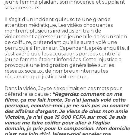
jeune femme plaidant son innocence et suppliant
ses agresseurs.
Il s’agit d’un incident qui suscite une grande
attention médiatique. Les vidéos choquantes
montrent plusieurs individus en train de
violemment agresser une jeune fille dans un salon
de coiffure, prétendant qu’elle aurait volé une
perruque à l’intérieur. Cependant, après enquête, il
s’est avéré que les accusations portées contre la
jeune femme étaient infondées. Cette injustice a
provoqué une indignation généralisée sur les
réseaux sociaux, de nombreux internautes
réclamant que justice soit rendue.
Dans la vidéo, Joyce s’exprimait en ces mots pour
défendre sa cause :
“Regardez comment on me
filme, ça me fait honte. Je n’ai jamais volé cette
perruque, écoutez-moi ; je ne suis pas au courant
des affaires d’argent. Je viens de chez mon amie
Victoire, je n’ai que 15 000 FCFA sur moi. Je suis
venue me faire coiffer pour aller à l’église
demain, je prie pour la compassion. Mon domicile
n’est pas loin d’ici, laissez-moi appeler ma